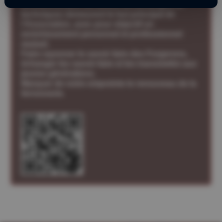
La transmission du savoir, les échanges de
techniques demeurent le but principal de
l’Association, avec pour objectif un
enrichissement personnel et professionnel
mutuel.
Faire rayonner le savoir faire des Forgerons,
échanger les savoir-faire et les transmettre aux
jeunes générations.
Marquer de notre empreinte le renouveau de la
ferronnerie.