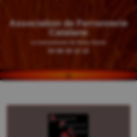
Association de Ferronnerie
Catalane
La transmission De Notre Savoir
04 68 39 12 22